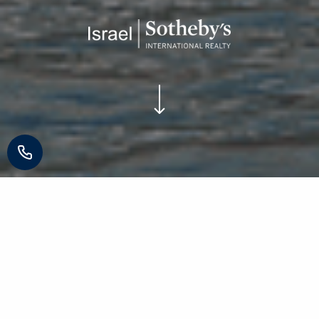
הלוקיישן
מיקום אטרקטיבי ב- Al Marjan Island היוקרתי ב- Ras Al-
Khaimah, איחוד האמירויות,
בקו ראשון לים, כחמש דקות
בלבד מהקזינו הראשון והיחיד במזרח התיכון וכ- 40 דקות
בלבד ממרכז דובאי. האזור ידוע כעשיר בחופים קסומים
ואפשרויות בילוי אטרקטיביות
הפונות למגוון קהלים – לקוחות